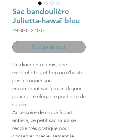
Sac bandoulière
Julietta-hawaï bleu
Prix
Prix
 44,00 € 
22,00 €
original
promotionnel
Rupture de stock
Un dîner entre amis, une
expo photos, et hop on n'hésite
pas à troquer son
encombrant sac à main de jour
pour cette élégante pochette de
soirée.
Accessoire de mode à part
entière, ce petit sac saura se
rendre très pratique pour
conserver précieusement le