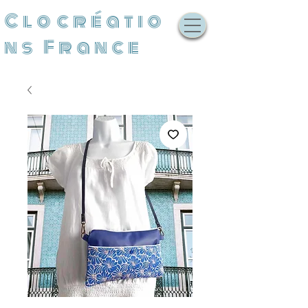
Clocréatio
ns France