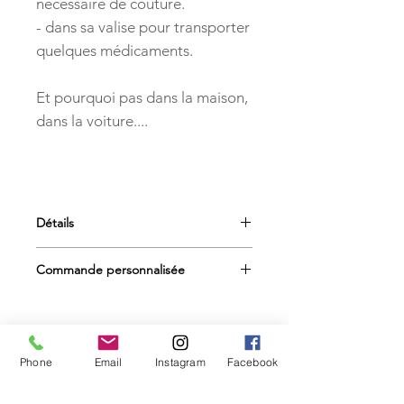
nécessaire de couture.
- dans sa valise pour transporter
quelques médicaments.
Et pourquoi pas dans la maison,
dans la voiture....
Détails
Pochette rectangulaire en coton
Commande personnalisée
imprimé recto-verso molletonnée
fermée par un zip.
Pour toute autre motif ou couleur de
Dimensions : 22 L x 12 H.
tissu , contactez moi par mail :
clocreations@free.fr
Phone
Email
Instagram
Facebook
Articles