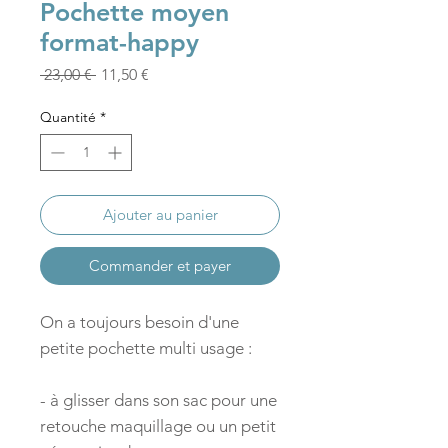
Pochette moyen
format-happy
Prix
Prix
 23,00 € 
11,50 €
original
promotionnel
Quantité
*
Ajouter au panier
Commander et payer
On a toujours besoin d'une
petite pochette multi usage :
- à glisser dans son sac pour une
retouche maquillage ou un petit