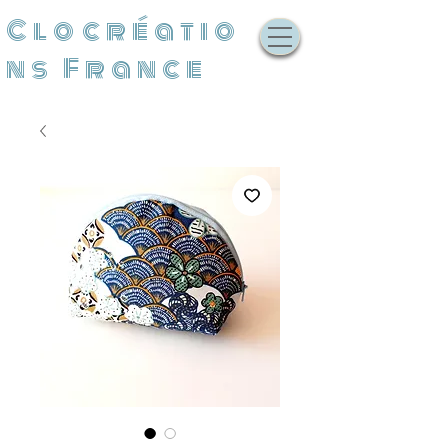
Clocréatio
ns France