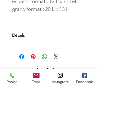
en petit format : 12 L x 7 H et
grand format : 20 L x 13 H
Détails
Articles
similaires
Phone
Email
Instagram
Facebook
PETITS PRIX
PETITS PRIX