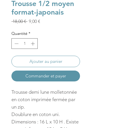
Trousse 1/2 moyen
format-japonais
Prix
Prix
 18,00 € 
9,00 €
original
promotionnel
Quantité
*
Ajouter au panier
Commander et payer
Trousse demi lune molletonnée
en coton imprimée fermée par
un zip.
Doublure en coton uni.
Dimensions : 16 L x 10 H . Existe