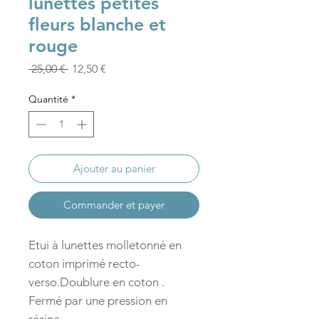
lunettes petites
fleurs blanche et
rouge
Prix
Prix
 25,00 € 
12,50 €
original
promotionnel
Quantité
*
Ajouter au panier
Commander et payer
Etui à lunettes molletonné en
coton imprimé recto-
verso.Doublure en coton .
Fermé par une pression en