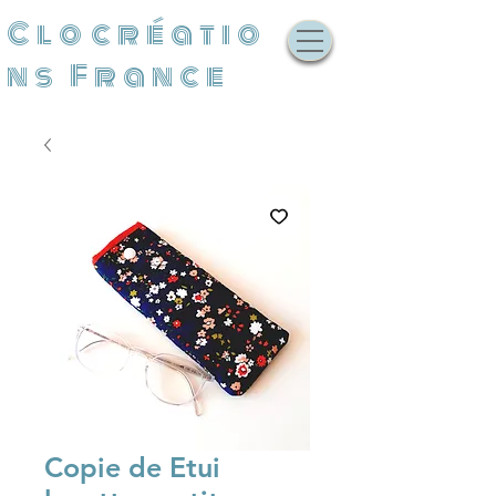
Clocréatio
ns France
Copie de Etui