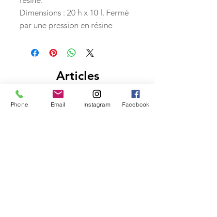
résine.
Dimensions : 20 h x 10 l. Fermé
par une pression en résine
Articles
similaires
Phone
Email
Instagram
Facebook
PETITS PRIX
PETITS PRIX