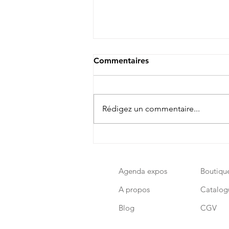
Commentaires
Rédigez un commentaire...
Mona, la petite nouveauté
printanière
Agenda expos
Boutiqu
A propos
Catalog
Blog
CGV