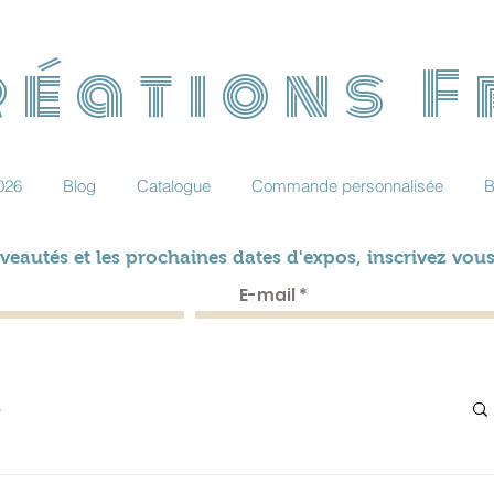
éations 
026
Blog
Catalogue
Commande personnalisée
B
veautés et les prochaines dates d'expos, inscrivez vous
s