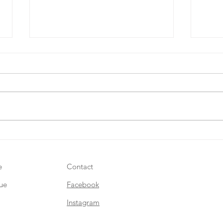
Les 
Dernier marché Noël à
Santeny du 20 au 24
décembre 2024
e
Contact
ue
Facebook
Instagram