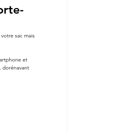
orte-
 votre sac mais 
martphone et 
n, dorénavant 