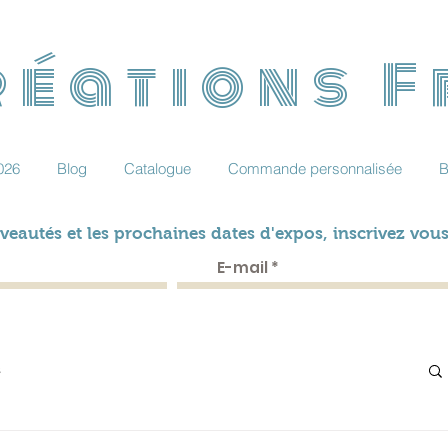
éations 
026
Blog
Catalogue
Commande personnalisée
B
veautés et les prochaines dates d'expos, inscrivez vous
s