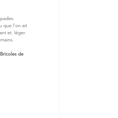
apades. 
 que l'on ait 
nt et  léger. 
 mains.
Bricoles de 