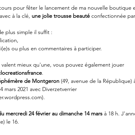
cours pour fêter le lancement de ma nouvelle boutique e
 avec à la clé
,
une jolie trousse beauté
 confectionnée par
e plus simple il suffit 
:
lication,
mi(e)s ou plus en commentaires à participer.
 valent mieux qu'une, v
ous pouvez également jouer
locreationsfrance
. 
éphémère de Montgeron
 (49, avenue de la République) à
14 mars 2021 avec Diverzetverrier 
ier.wordpress.com).
du mercredi 24 février au dimanche 14 mars
 à 18 h. J'an
) le 16.