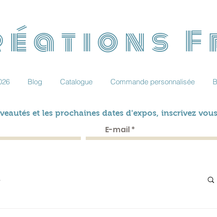
éations 
026
Blog
Catalogue
Commande personnalisée
B
veautés et les prochaines dates d'expos, inscrivez vous
s