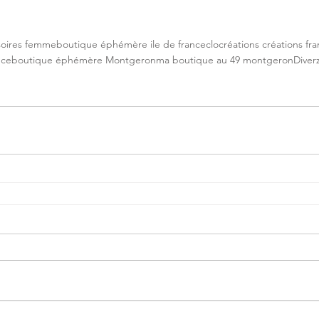
soires femme
boutique éphémère ile de france
clocréations créations fra
nce
boutique éphémère Montgeron
ma boutique au 49 montgeron
Diver